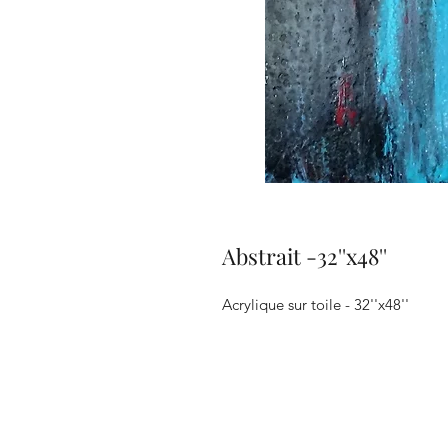
Abstrait -32''x48''
Acrylique sur toile - 32''x48''